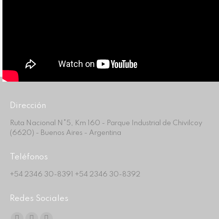
Dirección
Ruta Nacional N°5, Km 160 - Parque Industrial de Chivilcoy
(6620) - Buenos Aires - Argentina
Teléfonos
+54 2346 30-8391 +54 2346 30-8392
Redes Sociales
Find us on: