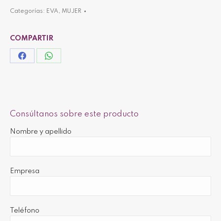
Categorías:
EVA
,
MUJER
COMPARTIR
Share
Share
on
on
Facebook
WhatsApp
Consúltanos sobre este producto
Nombre y apellido
Empresa
Teléfono